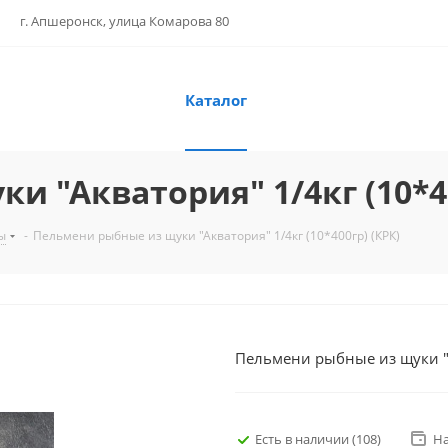
г. Апшеронск, улица Комарова 80
Каталог
 "Акватория" 1/4кг (10*40
ы
-
Пельмени рыбные из щуки "Акватория" 1/4кг (10*400гр) (КРК)
Пельмени рыбные из щуки "А
Есть в наличии
(108)
Н