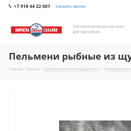
+7 918 44 22 001
Заказать звонок
Оптовый интернет-магазин
для партнёров
Пельмени рыбные из щуки
Главная
-
Каталог
-
Свежемороженная продукция
-
Полуфабрикат