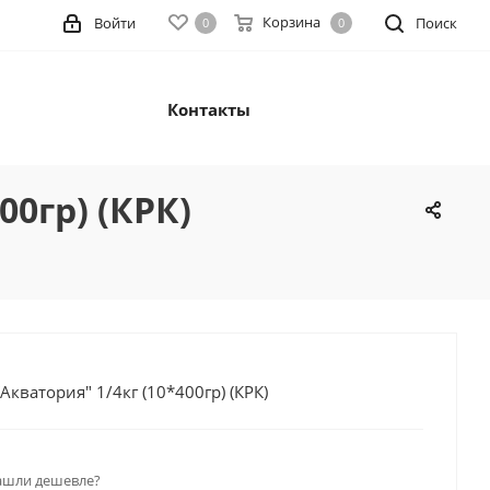
Корзина
Войти
Поиск
0
0
Контакты
0гр) (КРК)
кватория" 1/4кг (10*400гр) (КРК)
ашли дешевле?