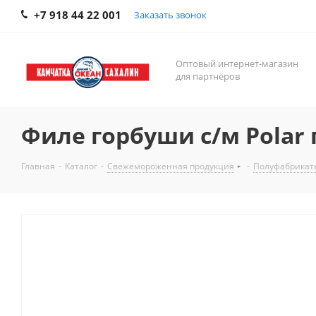
+7 918 44 22 001
Заказать звонок
Оптовый интернет-магазин
для партнёров
Филе горбуши с/м Polar п
Главная
-
Каталог
-
Свежемороженная продукция
-
Полуфабрикат