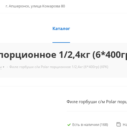
г. Апшеронск, улица Комарова 80
Каталог
орционное 1/2,4кг (6*400гр
ы
-
Филе горбуши с/м Polar порционное 1/2,4кг (6*400гр) (КРК)
Филе горбуши с/м Polar порц
Есть в наличии
(168)
Н