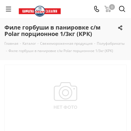
0
Филе горбуши в панировке с/м
Polar порционное 1/3кг (КРК)
Главная
-
Каталог
-
Свежемороженная продукция
-
Полуфабрикаты
-
Филе горбуши в панировке с/м Polar порционное 1/3кг (КРК)